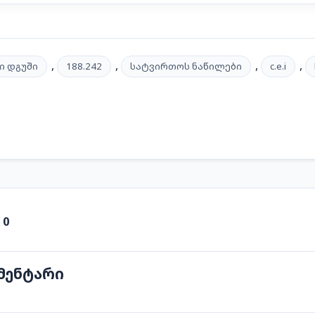
,
,
,
,
ი დგუში
188.242
სატვირთოს ნაწილები
c.e.i
:
0
მენტარი