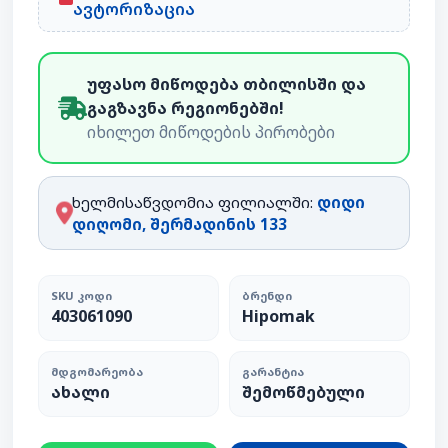
ავტორიზაცია
უფასო მიწოდება თბილისში და
გაგზავნა რეგიონებში!
იხილეთ მიწოდების პირობები
ხელმისაწვდომია ფილიალში:
დიდი
დიღომი, შერმადინის 133
SKU ᲙᲝᲓᲘ
ᲑᲠᲔᲜᲓᲘ
403061090
Hipomak
ᲛᲓᲒᲝᲛᲐᲠᲔᲝᲑᲐ
ᲒᲐᲠᲐᲜᲢᲘᲐ
ახალი
შემოწმებული