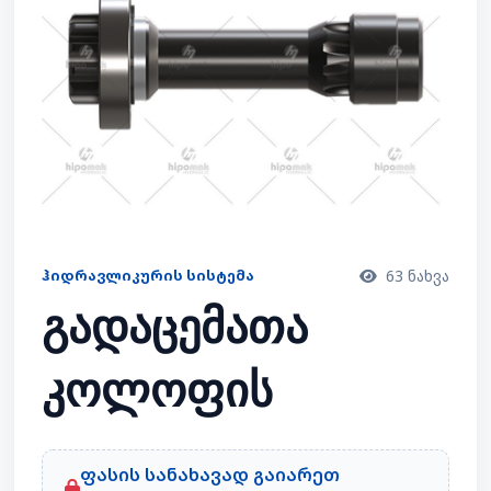
ᲰᲘᲓᲠᲐᲕᲚᲘᲙᲣᲠᲘᲡ ᲡᲘᲡᲢᲔᲛᲐ
63 ნახვა
გადაცემათა
კოლოფის
ლილვი
ფასის სანახავად გაიარეთ