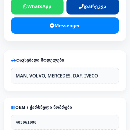
WhatsApp
დარეკვა
Messenger
ᲗᲐᲕᲡᲔᲑᲐᲓᲘ ᲛᲝᲓᲔᲚᲔᲑᲘ
MAN, VOLVO, MERCEDES, DAF, IVECO
OEM / ᲥᲐᲠᲮᲜᲣᲚᲘ ᲜᲝᲛᲠᲔᲑᲘ
403061090