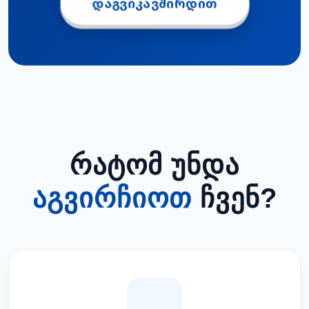
ᲓᲐᲒᲕᲘᲙᲐᲕᲨᲘᲠᲓᲘᲗ
ᲠᲐᲢᲝᲛ ᲣᲜᲓᲐ
ᲐᲒᲕᲘᲠᲩᲘᲝᲗ
ᲩᲕᲔᲜ?