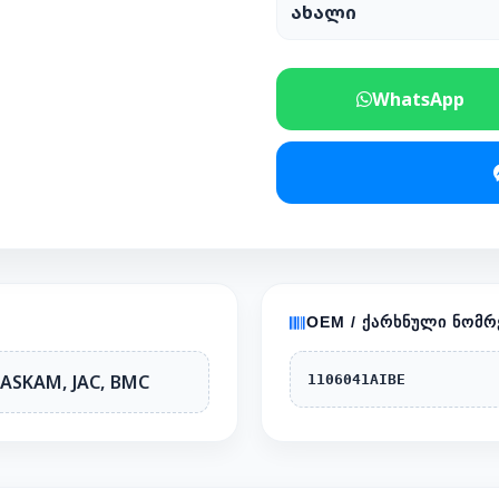
ახალი
WhatsApp
OEM / ᲥᲐᲠᲮᲜᲣᲚᲘ ᲜᲝᲛᲠ
 ASKAM, JAC, BMC
1106041AIBE