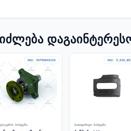
ᲔᲘᲫᲚᲔᲑᲐ ᲓᲐᲒᲐᲘᲜᲢᲔᲠᲔᲡ
SKU: 5AT00043154
SKU: 9,010,80
ვლიკურის სისტემა
სათადარიგო სისტემა