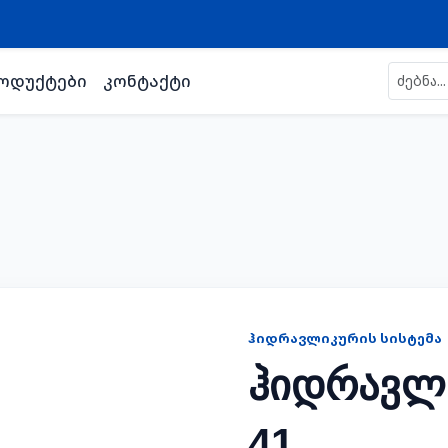
ოდუქტები
კონტაქტი
ᲰᲘᲓᲠᲐᲕᲚᲘᲙᲣᲠᲘᲡ ᲡᲘᲡᲢᲔᲛᲐ
ჰიდრავლ
41