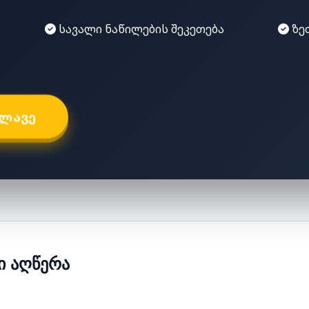
სავალი ნაწილების შეკეთება
ზე
ᲮᲚᲐᲕᲔ
 ᲐᲦᲬᲔᲠᲐ