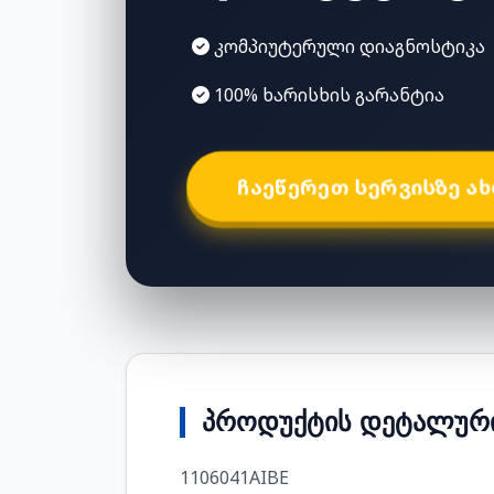
კომპიუტერული დიაგნოსტიკა
100% ხარისხის გარანტია
ᲩᲐᲔᲬᲔᲠᲔᲗ ᲡᲔᲠᲕᲘᲡᲖᲔ Ა
ᲞᲠᲝᲓᲣᲥᲢᲘᲡ ᲓᲔᲢᲐᲚᲣᲠᲘ
1106041AIBE