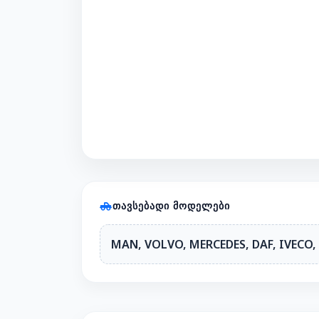
ᲗᲐᲕᲡᲔᲑᲐᲓᲘ ᲛᲝᲓᲔᲚᲔᲑᲘ
MAN, VOLVO, MERCEDES, DAF, IVECO,