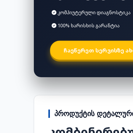
კომპიუტერული დიაგნოსტიკა
100% ხარისხის გარანტია
ᲩᲐᲔᲬᲔᲠᲔᲗ ᲡᲔᲠᲕᲘᲡᲖᲔ Ა
ᲞᲠᲝᲓᲣᲥᲢᲘᲡ ᲓᲔᲢᲐᲚᲣᲠᲘ
კომბინირებ