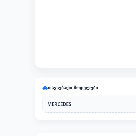
ᲗᲐᲕᲡᲔᲑᲐᲓᲘ ᲛᲝᲓᲔᲚᲔᲑᲘ
MERCEDES