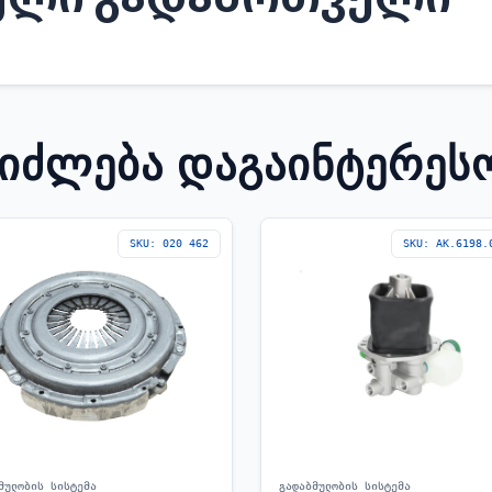
ᲔᲘᲫᲚᲔᲑᲐ ᲓᲐᲒᲐᲘᲜᲢᲔᲠᲔᲡ
SKU: 020 462
SKU: AK.6198.
მულობის სისტემა
გადაბმულობის სისტემა