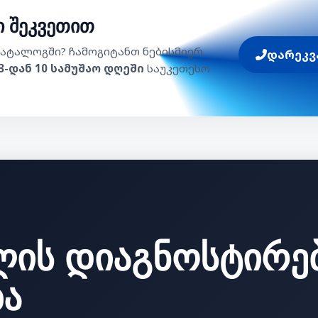
 შეკვეთით
ატალოგში? ჩამოგიტანთ ნებისმიერ
დარეკვა 
3-დან 10 სამუშაო დღეში
საუკეთესო
ლის
დიაგნოსტირე
ბა