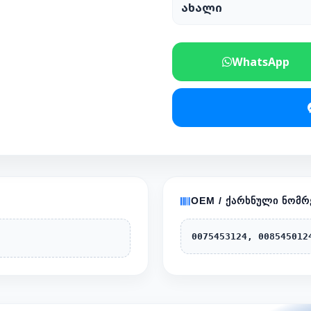
ახალი
WhatsApp
OEM / ᲥᲐᲠᲮᲜᲣᲚᲘ ᲜᲝᲛᲠ
0075453124, 008545012