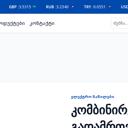
3.5315
•
RUB
:
3.2340
•
TRY
:
0.0551
•
USD
:
2.6229
ოდუქტები
კონტაქტი
ᲔᲚᲔᲥᲢᲠᲝ ᲜᲐᲬᲘᲚᲔᲑᲘ
კომბინი
გადამრთ