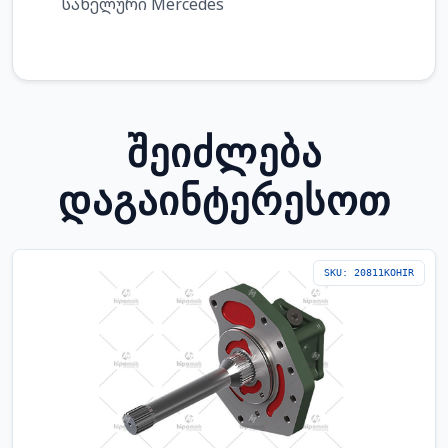
სახელური Mercedes
ᲨᲔᲘᲫᲚᲔᲑᲐ
ᲓᲐᲒᲐᲘᲜᲢᲔᲠᲔᲡᲝᲗ
SKU: 20811KOHIR