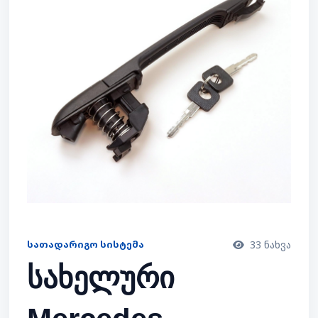
ᲡᲐᲗᲐᲓᲐᲠᲘᲒᲝ ᲡᲘᲡᲢᲔᲛᲐ
33 ნახვა
სახელური