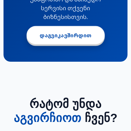
სერვისი თქვენი
ბიზნესისთვის.
ᲓᲐᲒᲕᲘᲙᲐᲕᲨᲘᲠᲓᲘᲗ
ᲠᲐᲢᲝᲛ ᲣᲜᲓᲐ
ᲐᲒᲕᲘᲠᲩᲘᲝᲗ
ᲩᲕᲔᲜ?