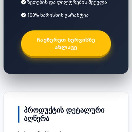
ზეთების და ფილტრების შეცვლა
100% ხარისხის გარანტია
ᲩᲐᲔᲬᲔᲠᲔᲗ ᲡᲔᲠᲕᲘᲡᲖᲔ
ᲐᲮᲚᲐᲕᲔ
ᲞᲠᲝᲓᲣᲥᲢᲘᲡ ᲓᲔᲢᲐᲚᲣᲠᲘ
ᲐᲦᲬᲔᲠᲐ