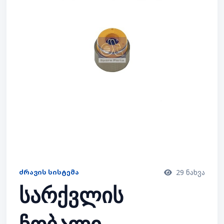
ᲫᲠᲐᲕᲘᲡ ᲡᲘᲡᲢᲔᲛᲐ
29 ნახვა
სარქვლის