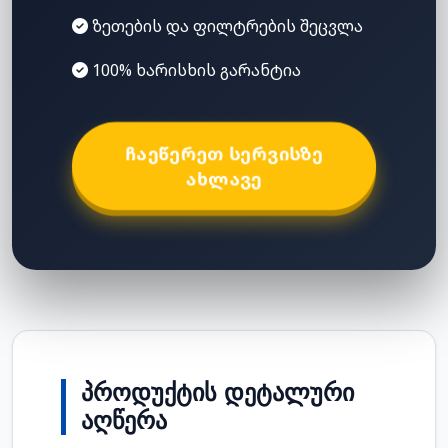
ზეთების და ფილტრების შეცვლა
100% ხარისხის გარანტია
ᲩᲐᲔᲬᲔᲠᲔᲗ ᲡᲔᲠᲕᲘᲡᲖᲔ
ᲐᲮᲚᲐᲕᲔ
ᲞᲠᲝᲓᲣᲥᲢᲘᲡ ᲓᲔᲢᲐᲚᲣᲠᲘ
ᲐᲦᲬᲔᲠᲐ