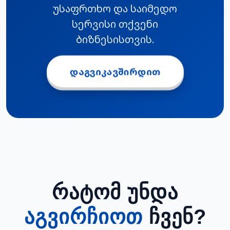
უსაფრთხო და საიმედო
სერვისი თქვენი
ბიზნესისთვის.
ᲓᲐᲒᲕᲘᲙᲐᲕᲨᲘᲠᲓᲘᲗ
ᲠᲐᲢᲝᲛ ᲣᲜᲓᲐ
ᲐᲒᲕᲘᲠᲩᲘᲝᲗ
ᲩᲕᲔᲜ?