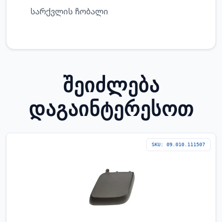
სარქვლის ჩობალი
ᲨᲔᲘᲫᲚᲔᲑᲐ
ᲓᲐᲒᲐᲘᲜᲢᲔᲠᲔᲡᲝᲗ
SKU: 09.010.111507