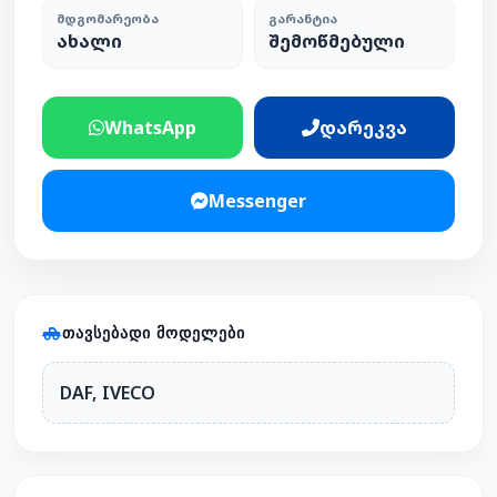
ᲛᲓᲒᲝᲛᲐᲠᲔᲝᲑᲐ
ᲒᲐᲠᲐᲜᲢᲘᲐ
ახალი
შემოწმებული
WhatsApp
დარეკვა
Messenger
ᲗᲐᲕᲡᲔᲑᲐᲓᲘ ᲛᲝᲓᲔᲚᲔᲑᲘ
DAF, IVECO