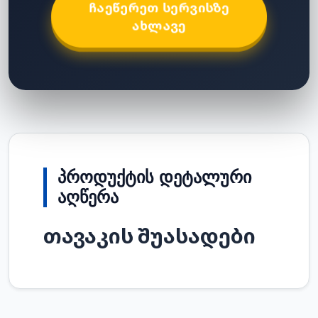
ᲩᲐᲔᲬᲔᲠᲔᲗ ᲡᲔᲠᲕᲘᲡᲖᲔ
ᲐᲮᲚᲐᲕᲔ
ᲞᲠᲝᲓᲣᲥᲢᲘᲡ ᲓᲔᲢᲐᲚᲣᲠᲘ
ᲐᲦᲬᲔᲠᲐ
თავაკის შუასადები