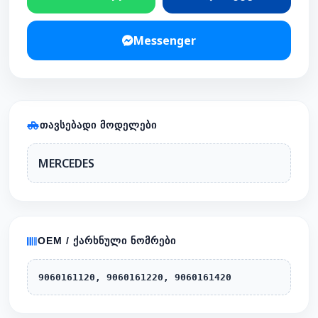
Messenger
ᲗᲐᲕᲡᲔᲑᲐᲓᲘ ᲛᲝᲓᲔᲚᲔᲑᲘ
MERCEDES
OEM / ᲥᲐᲠᲮᲜᲣᲚᲘ ᲜᲝᲛᲠᲔᲑᲘ
9060161120, 9060161220, 9060161420