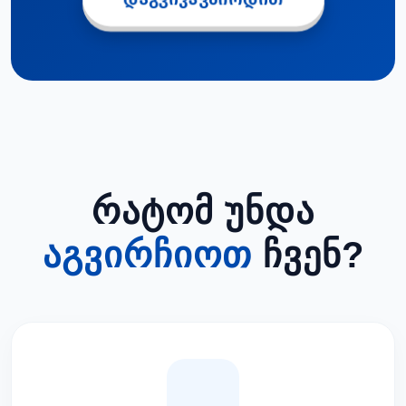
ᲠᲐᲢᲝᲛ ᲣᲜᲓᲐ
ᲐᲒᲕᲘᲠᲩᲘᲝᲗ
ᲩᲕᲔᲜ?