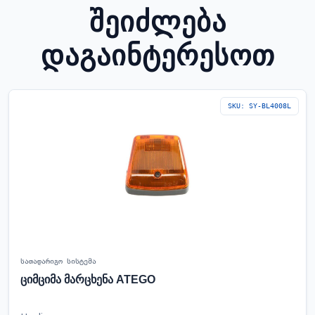
ᲨᲔᲘᲫᲚᲔᲑᲐ
ᲓᲐᲒᲐᲘᲜᲢᲔᲠᲔᲡᲝᲗ
SKU: SY-BL4008L
სათადარიგო სისტემა
ციმციმა მარცხენა ATEGO