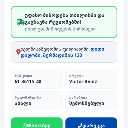
უფასო მიწოდება თბილისში და
გაგზავნა რეგიონებში!
იხილეთ მიწოდების პირობები
ხელმისაწვდომია ფილიალში:
დიდი
დიღომი, შერმადინის 133
SKU ᲙᲝᲓᲘ
ᲑᲠᲔᲜᲓᲘ
61-36115-40
Victor Reinz
ᲛᲓᲒᲝᲛᲐᲠᲔᲝᲑᲐ
ᲒᲐᲠᲐᲜᲢᲘᲐ
ახალი
შემოწმებული
WhatsApp
დარეკვა