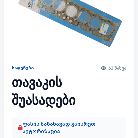
ᲡᲐᲤᲔᲜᲔᲑᲘ
63 ნახვა
თავაკის
შუასადები
ფასის სანახავად გაიარეთ
ავტორიზაცია